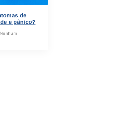
ntomas de
ade e pânico?
Nenhum