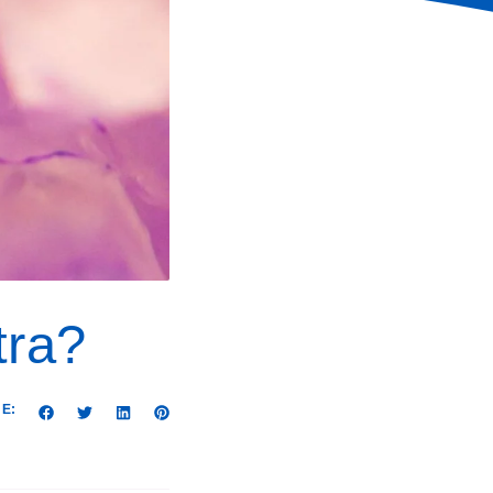
tra?
E: