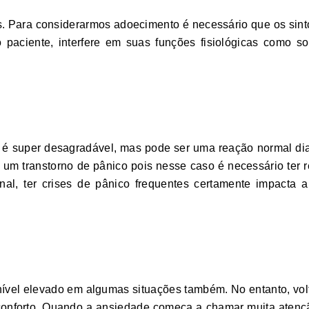
as. Para considerarmos adoecimento é necessário que os si
do paciente, interfere em suas funções fisiológicas como s
é super desagradável, mas pode ser uma reação normal di
m transtorno de pânico pois nesse caso é necessário ter re
final, ter crises de pânico frequentes certamente impacta 
normal
nível elevado em algumas situações também. No entanto, vo
sconforto. Quando a ansiedade começa a chamar muita atenç