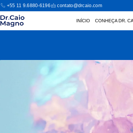
+55 11 9.6880-6196
contato@drcaio.com
INÍCIO
CONHEÇA DR. CA