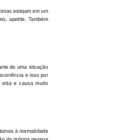
ntomas estejam em um
ono, apetite. Também
ante de uma situação
corrência e isso por
a vida e causa muito
ltamos à normalidade
ão da própria pessoa