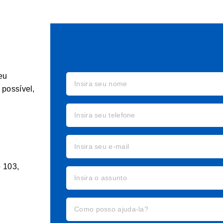
eu
possível,
o 103,