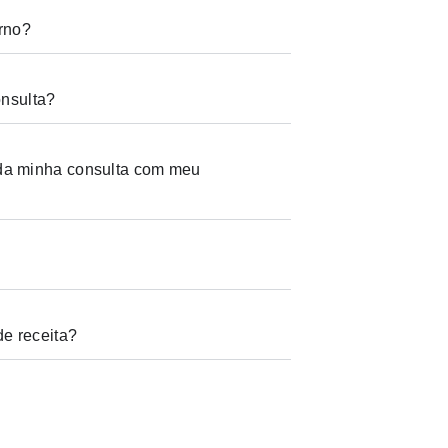
orno?
onsulta?
da minha consulta com meu
de receita?