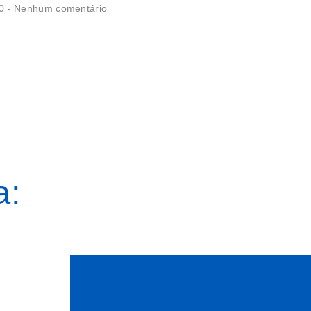
20
Nenhum comentário
a: