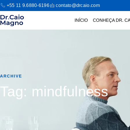
+55 11 9.6880-6196
contato@drcaio.com
INÍCIO
CONHEÇA DR. CA
ARCHIVE
Tag: mindfulness