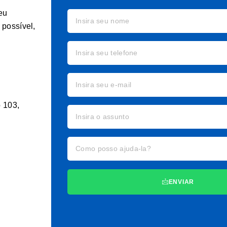
eu
possível,
o 103,
ENVIAR