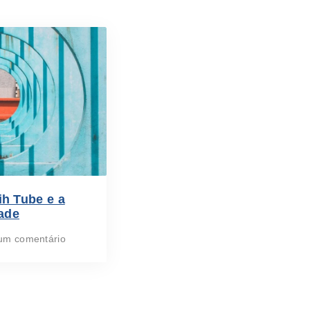
ih Tube e a
dade
m comentário