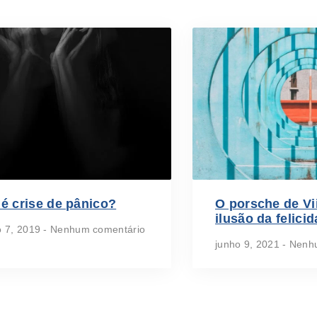
é crise de pânico?
O porsche de Vi
ilusão da felici
o 7, 2019
Nenhum comentário
junho 9, 2021
Nenhu