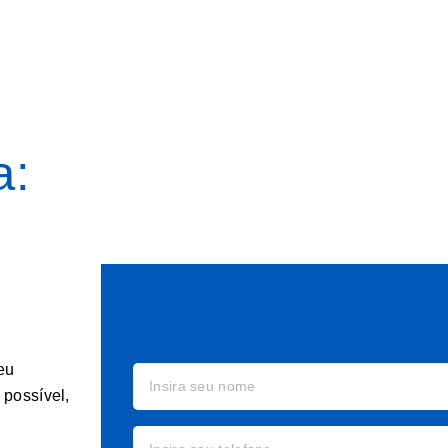
a:
eu
possível,