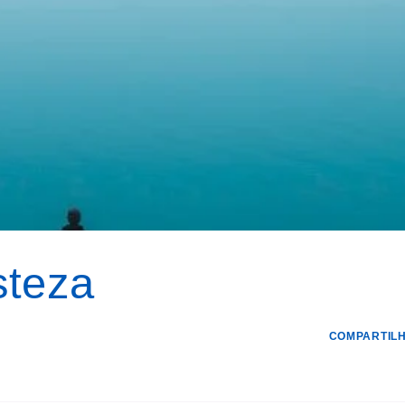
steza
COMPARTILH