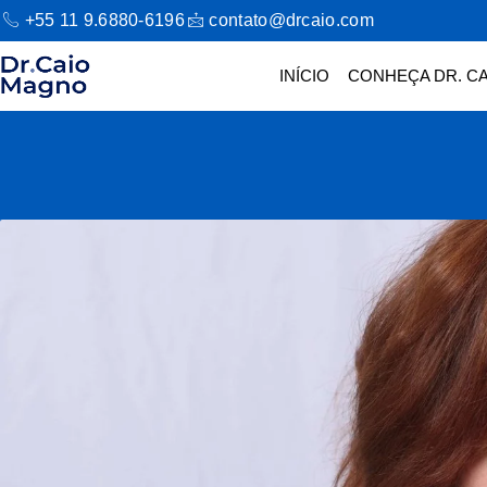
+55 11 9.6880-6196
contato@drcaio.com
INÍCIO
CONHEÇA DR. CA