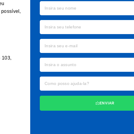
eu
possível,
o 103,
ENVIAR