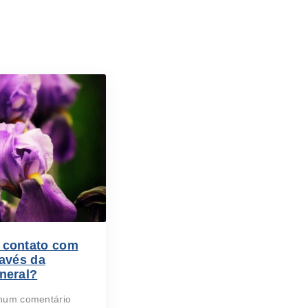
 contato com
ravés da
neral?
um comentário